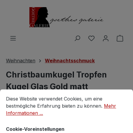
Zum Hauptinhalt springen
Du hast 0 Produ
Ware
Weihnachten
Weihnachtsschmuck
Christbaumkugel Tropfen
Kugel Glas Gold matt
Cookie-Voreinstellungen
Diese Website verwendet Cookies, um eine bestmögliche E
Schneeflocke
Diese Website verwendet Cookies, um eine
bestmögliche Erfahrung bieten zu können.
Mehr
Vintagestore
Informationen ...
Cookie-Voreinstellungen