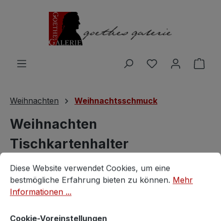
Zum Hauptinhalt springen
Du hast 0 Produ
Ware
Weihnachten
Weihnachtsschmuck
Weihnachten
Tischkartenhalter
Cookie-Voreinstellungen
Diese Website verwendet Cookies, um eine bestmögliche E
mundgeblasen Glas
Diese Website verwendet Cookies, um eine
bestmögliche Erfahrung bieten zu können.
Mehr
Platzkartenhalter silber matt
Informationen ...
Weihnachtsschmuck
Cookie-Voreinstellungen