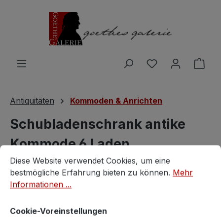
Zum Hauptinhalt springen
Du hast 0 Produ
Ware
Antiquitäten
Kommoden & Anrichten
Schubladenschrank antike
Kommode 6 Laden
Cookie-Voreinstellungen
Diese Website verwendet Cookies, um eine bestmögliche E
Historismus
Diese Website verwendet Cookies, um eine
bestmögliche Erfahrung bieten zu können.
Mehr
Informationen ...
antik
Cookie-Voreinstellungen