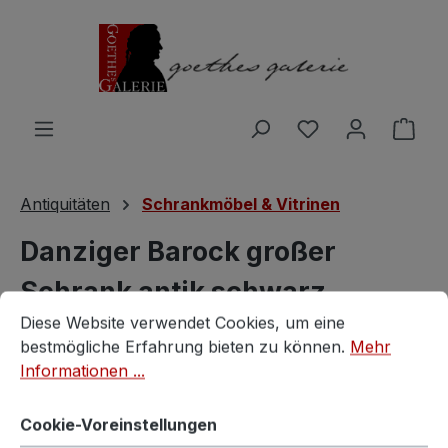
Zum Hauptinhalt springen
Du hast 0 Produ
Ware
Antiquitäten
Schrankmöbel & Vitrinen
Danziger Barock großer
Schrank antik schwarz
Cookie-Voreinstellungen
Diese Website verwendet Cookies, um eine bestmögliche E
Diese Website verwendet Cookies, um eine
Kredenz
bestmögliche Erfahrung bieten zu können.
Mehr
Informationen ...
Vintagestore
Cookie-Voreinstellungen