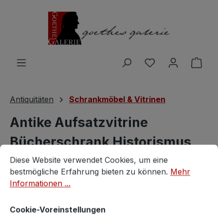
Zum Hauptinhalt springen
Du hast 0 Produ
Ware
Antiquitäten
Schrankmöbel & Vitrinen
Antike Aufsatzvitrine
Bücherschrank Historismus
Cookie-Voreinstellungen
Diese Website verwendet Cookies, um eine bestmögliche E
Vitrinenschrank
Diese Website verwendet Cookies, um eine
bestmögliche Erfahrung bieten zu können.
Mehr
Informationen ...
antik
Cookie-Voreinstellungen