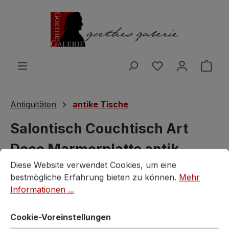
Zum Hauptinhalt springen
Du hast 0 Produ
Ware
Antiquitäten
antike Tische
Salontisch Couchtisch Art
Deco Marmorplatte antik
Cookie-Voreinstellungen
Diese Website verwendet Cookies, um eine bestmögliche E
Diese Website verwendet Cookies, um eine
Tisch rund Löwentatzen
bestmögliche Erfahrung bieten zu können.
Mehr
Informationen ...
Vintagestore
Cookie-Voreinstellungen