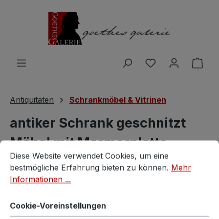
Zum Hauptinhalt springen
Du hast 0 Produ
Ware
Antiquitäten
Schrankmöbel & Vitrinen
antiker Schrank geschnitzt
Möbel mit Marmorplatte
Cookie-Voreinstellungen
Diese Website verwendet Cookies, um eine bestmögliche E
Diese Website verwendet Cookies, um eine
Vintagestore
bestmögliche Erfahrung bieten zu können.
Mehr
Informationen ...
Cookie-Voreinstellungen